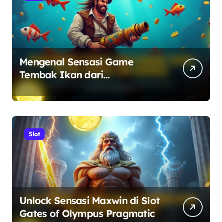
Mengenal Sensasi Game
Tembak Ikan dari
Spadegaming
Slot
Unlock Sensasi Maxwin di Slot
Gates of Olympus Pragmatic