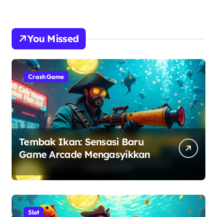
You Missed
Crash Game
Tembak Ikan: Sensasi Baru
Game Arcade Mengasyikkan
Slot