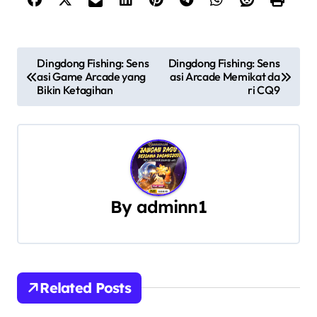
P
Dingdong Fishing: Sens
Dingdong Fishing: Sens
asi Game Arcade yang
asi Arcade Memikat da
o
Bikin Ketagihan
ri CQ9
s
t
n
a
By
adminn1
v
i
Related Posts
g