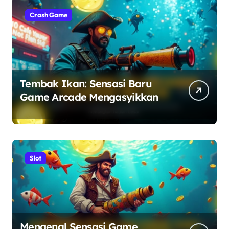
Crash Game
Tembak Ikan: Sensasi Baru
Game Arcade Mengasyikkan
Slot
Mengenal Sensasi Game