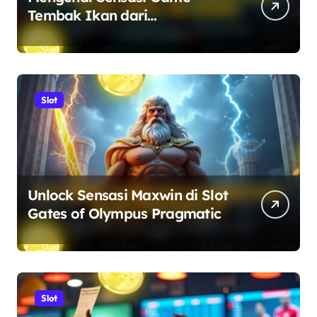
Tembak Ikan dari
Spadegaming
Slot
Unlock Sensasi Maxwin di Slot
Gates of Olympus Pragmatic
Slot