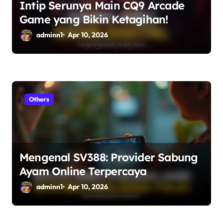
Intip Serunya Main CQ9 Arcade
Game yang Bikin Ketagihan!
adminn1
Apr 10, 2026
Others
Mengenal SV388: Provider Sabung
Ayam Online Terpercaya
adminn1
Apr 10, 2026