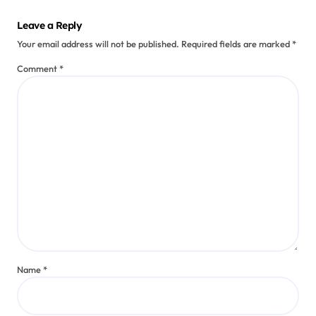
Leave a Reply
Your email address will not be published.
Required fields are marked
*
Comment
*
Name
*