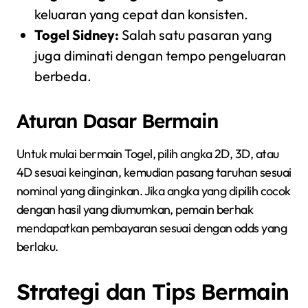
keluaran yang cepat dan konsisten.
Togel Sidney:
Salah satu pasaran yang
juga diminati dengan tempo pengeluaran
berbeda.
Aturan Dasar Bermain
Untuk mulai bermain Togel, pilih angka 2D, 3D, atau
4D sesuai keinginan, kemudian pasang taruhan sesuai
nominal yang diinginkan. Jika angka yang dipilih cocok
dengan hasil yang diumumkan, pemain berhak
mendapatkan pembayaran sesuai dengan odds yang
berlaku.
Strategi dan Tips Bermain