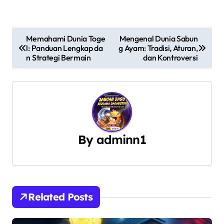
P
Memahami Dunia Toge
Mengenal Dunia Sabun
l: Panduan Lengkap da
g Ayam: Tradisi, Aturan,
o
n Strategi Bermain
dan Kontroversi
s
t
n
a
By
adminn1
v
i
Related Posts
g
a