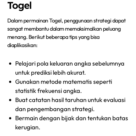
Togel
Dalam permainan Togel, penggunaan strategi dapat
sangat membantu dalam memaksimalkan peluang
menang. Berikut beberapa tips yang bisa
diaplikasikan:
Pelajari pola keluaran angka sebelumnya
untuk prediksi lebih akurat.
Gunakan metode matematis seperti
statistik frekuensi angka.
Buat catatan hasil taruhan untuk evaluasi
dan pengembangan strategi.
Bermain dengan bijak dan tentukan batas
kerugian.