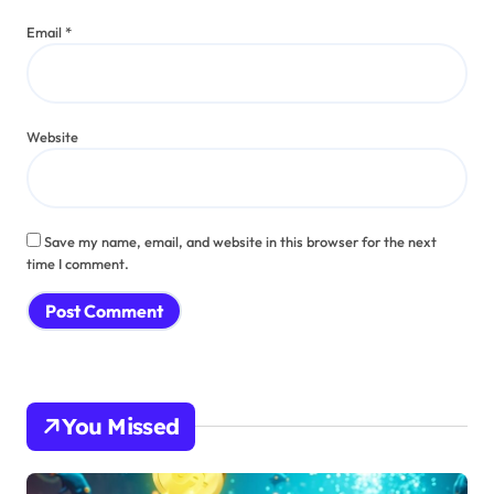
Email
*
Website
Save my name, email, and website in this browser for the next
time I comment.
You Missed