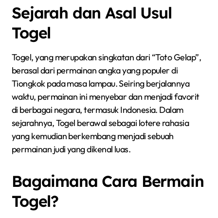
Sejarah dan Asal Usul
Togel
Togel, yang merupakan singkatan dari “Toto Gelap”,
berasal dari permainan angka yang populer di
Tiongkok pada masa lampau. Seiring berjalannya
waktu, permainan ini menyebar dan menjadi favorit
di berbagai negara, termasuk Indonesia. Dalam
sejarahnya, Togel berawal sebagai lotere rahasia
yang kemudian berkembang menjadi sebuah
permainan judi yang dikenal luas.
Bagaimana Cara Bermain
Togel?