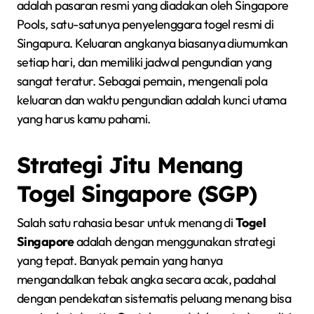
adalah pasaran resmi yang diadakan oleh Singapore
Pools, satu-satunya penyelenggara togel resmi di
Singapura. Keluaran angkanya biasanya diumumkan
setiap hari, dan memiliki jadwal pengundian yang
sangat teratur. Sebagai pemain, mengenali pola
keluaran dan waktu pengundian adalah kunci utama
yang harus kamu pahami.
Strategi Jitu Menang
Togel Singapore (SGP)
Salah satu rahasia besar untuk menang di
Togel
Singapore
adalah dengan menggunakan strategi
yang tepat. Banyak pemain yang hanya
mengandalkan tebak angka secara acak, padahal
dengan pendekatan sistematis peluang menang bisa