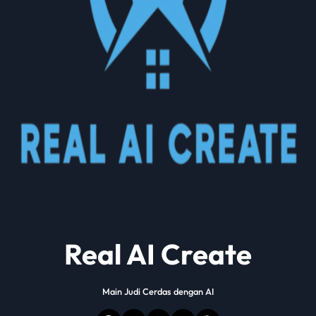
Real AI Create
Main Judi Cerdas dengan AI