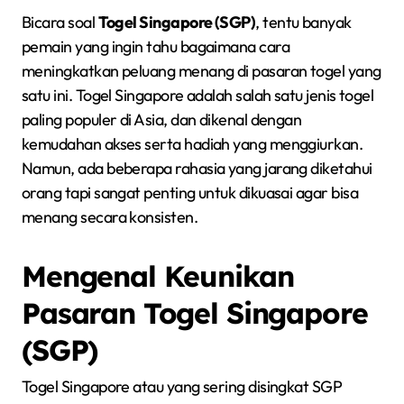
Bicara soal
Togel Singapore (SGP)
, tentu banyak
pemain yang ingin tahu bagaimana cara
meningkatkan peluang menang di pasaran togel yang
satu ini. Togel Singapore adalah salah satu jenis togel
paling populer di Asia, dan dikenal dengan
kemudahan akses serta hadiah yang menggiurkan.
Namun, ada beberapa rahasia yang jarang diketahui
orang tapi sangat penting untuk dikuasai agar bisa
menang secara konsisten.
Mengenal Keunikan
Pasaran Togel Singapore
(SGP)
Togel Singapore atau yang sering disingkat SGP