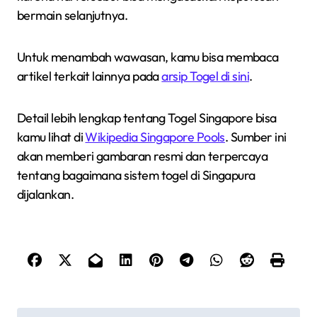
bermain selanjutnya.
Untuk menambah wawasan, kamu bisa membaca
artikel terkait lainnya pada
arsip Togel di sini
.
Detail lebih lengkap tentang Togel Singapore bisa
kamu lihat di
Wikipedia Singapore Pools
. Sumber ini
akan memberi gambaran resmi dan terpercaya
tentang bagaimana sistem togel di Singapura
dijalankan.