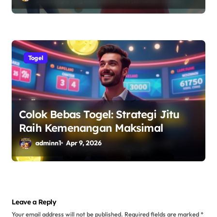
Togel
Colok Bebas Togel: Strategi Jitu
Raih Kemenangan Maksimal
adminn1
Apr 9, 2026
Leave a Reply
Your email address will not be published.
Required fields are marked
*