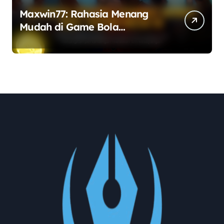
Maxwin77: Rahasia Menang
Mudah di Game Bola
Pragmatic Play