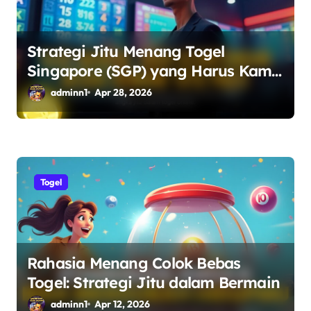
i
o
Strategi Jitu Menang Togel
n
Singapore (SGP) yang Harus Kamu
Coba
adminn1
Apr 28, 2026
Togel
Rahasia Menang Colok Bebas
Togel: Strategi Jitu dalam Bermain
adminn1
Apr 12, 2026