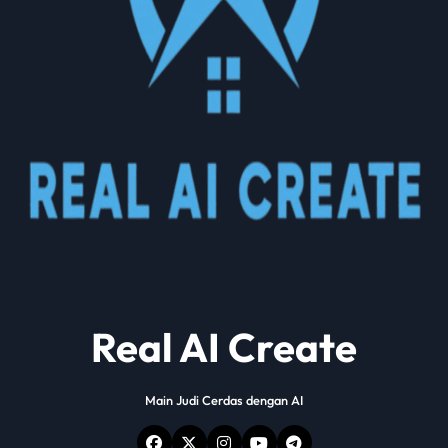
Real AI Create
Main Judi Cerdas dengan AI