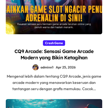
Crash Game
CQ9 Arcade: Sensasi Game Arcade
Modern yang Bikin Ketagihan
adminn1
Apr 25, 2026
Mengenal lebih dalam tentang CQ9 Arcade, jenis game
arcade modern yang menawarkan keseruan dan
tantangan seru dengan grafis memukau. Cocok…