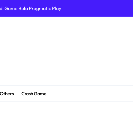
di Game Bola Pragmatic Play
uhan yang Mengguncang Dunia
ore (SGP) yang Harus Kamu Coba
Bersama SBOBET
Modern yang Bikin Ketagihan
e Arcade Penuh Kejutan
ET Untuk Pemula
Arcade Mengasyikkan
Others
Crash Game