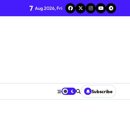
7
Aug 2026, Fri
Subscribe