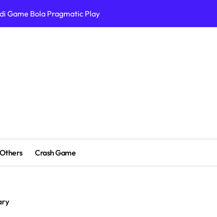
uhan yang Mengguncang Dunia
ore (SGP) yang Harus Kamu Coba
Bersama SBOBET
Modern yang Bikin Ketagihan
e Arcade Penuh Kejutan
ET Untuk Pemula
Arcade Mengasyikkan
Others
Crash Game
ary