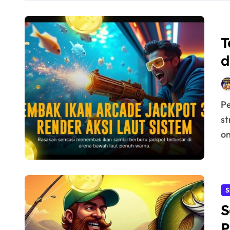
T
d
A
Pelajari cara bermain game tembak ikan dengan
st
on
S
S
P