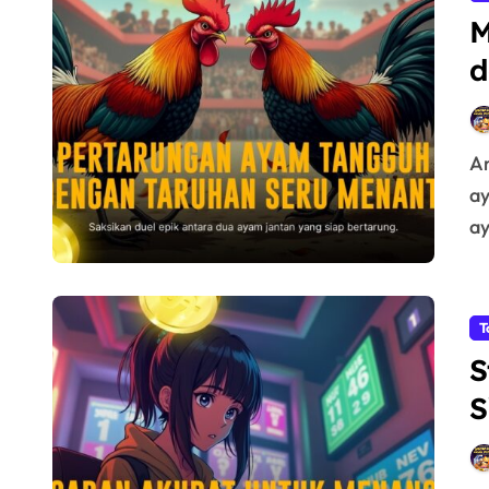
M
d
Artikel ini membahas secara lengkap mengenai jenis
a
ay
T
S
S
K