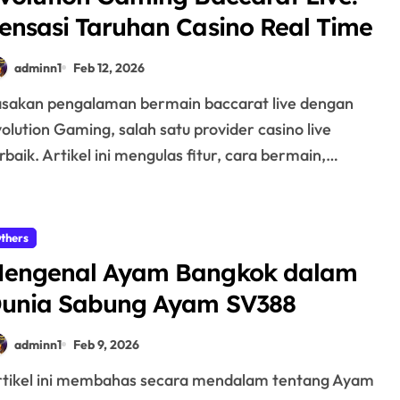
ensasi Taruhan Casino Real Time
adminn1
Feb 12, 2026
olution Gaming, salah satu provider casino live
rbaik. Artikel ini mengulas fitur, cara bermain,…
thers
engenal Ayam Bangkok dalam
unia Sabung Ayam SV388
adminn1
Feb 9, 2026