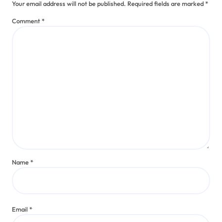
Your email address will not be published.
Required fields are marked
*
Comment
*
Name
*
Email
*