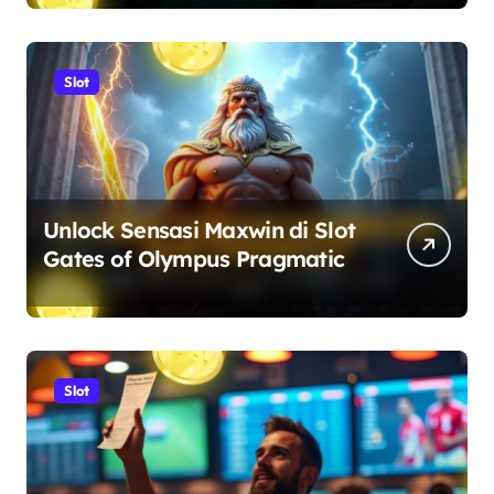
Slot
Unlock Sensasi Maxwin di Slot
Gates of Olympus Pragmatic
Slot