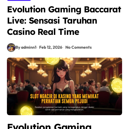
Evolution Gaming Baccarat
Live: Sensasi Taruhan
Casino Real Time
By adminn1
Feb 12, 2026
No Comments
Evolution Gaming