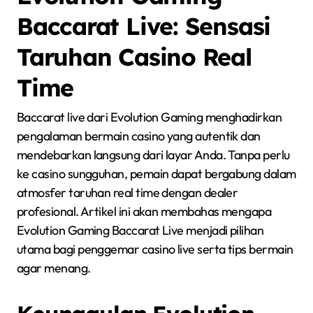
Baccarat Live: Sensasi
Taruhan Casino Real
Time
Baccarat live dari Evolution Gaming menghadirkan
pengalaman bermain casino yang autentik dan
mendebarkan langsung dari layar Anda. Tanpa perlu
ke casino sungguhan, pemain dapat bergabung dalam
atmosfer taruhan real time dengan dealer
profesional. Artikel ini akan membahas mengapa
Evolution Gaming Baccarat Live menjadi pilihan
utama bagi penggemar casino live serta tips bermain
agar menang.