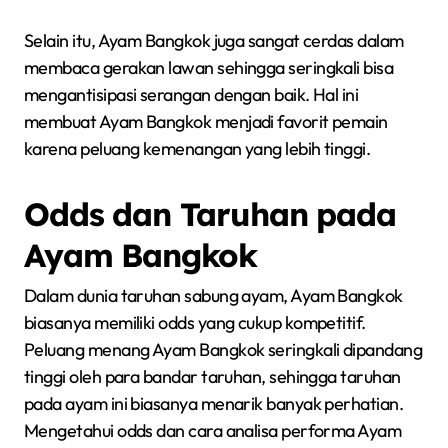
Selain itu, Ayam Bangkok juga sangat cerdas dalam
membaca gerakan lawan sehingga seringkali bisa
mengantisipasi serangan dengan baik. Hal ini
membuat Ayam Bangkok menjadi favorit pemain
karena peluang kemenangan yang lebih tinggi.
Odds dan Taruhan pada
Ayam Bangkok
Dalam dunia taruhan sabung ayam, Ayam Bangkok
biasanya memiliki odds yang cukup kompetitif.
Peluang menang Ayam Bangkok seringkali dipandang
tinggi oleh para bandar taruhan, sehingga taruhan
pada ayam ini biasanya menarik banyak perhatian.
Mengetahui odds dan cara analisa performa Ayam