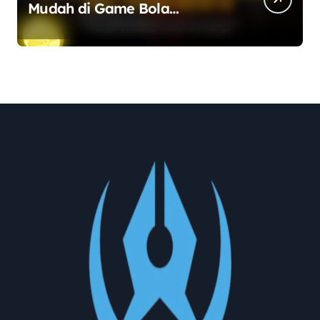
Mudah di Game Bola
Pragmatic Play