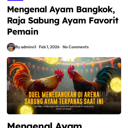
Mengenal Ayam Bangkok,
Raja Sabung Ayam Favorit
Pemain
By adminn1
Feb 1, 2026
No Comments
Mengenal Ayam