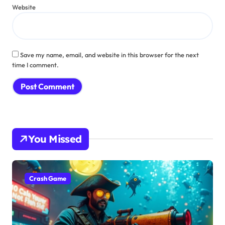
Website
Save my name, email, and website in this browser for the next
time I comment.
You Missed
Crash Game