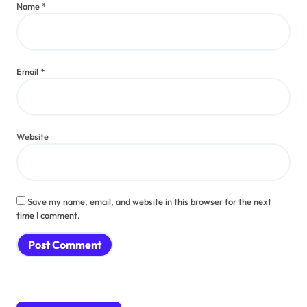
Name
*
Email
*
Website
Save my name, email, and website in this browser for the next
time I comment.