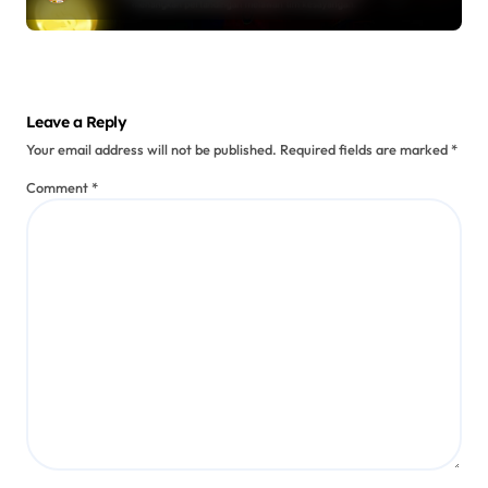
Leave a Reply
Your email address will not be published.
Required fields are marked
*
Comment
*