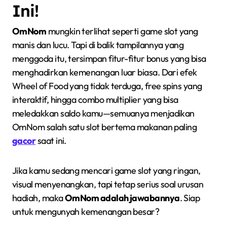
Ini!
OmNom
mungkin terlihat seperti game slot yang
manis dan lucu. Tapi di balik tampilannya yang
menggoda itu, tersimpan fitur-fitur bonus yang bisa
menghadirkan kemenangan luar biasa. Dari efek
Wheel of Food yang tidak terduga, free spins yang
interaktif, hingga combo multiplier yang bisa
meledakkan saldo kamu—semuanya menjadikan
OmNom salah satu slot bertema makanan paling
gacor
saat ini.
Jika kamu sedang mencari game slot yang ringan,
visual menyenangkan, tapi tetap serius soal urusan
hadiah, maka
OmNom adalah jawabannya
. Siap
untuk mengunyah kemenangan besar?