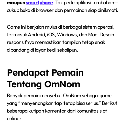
maupun
smartphone
. Tak perlu aplikasi tambahan—
cukup buka di browser dan permainan siap dinikmati.
Game ini berjalan mulus di berbagai sistem operasi,
termasuk Android, iOS, Windows, dan Mac. Desain
responsifnya memastikan tampilan tetap enak
dipandang di layar kecil sekalipun.
Pendapat Pemain
Tentang OmNom
Banyak pemain menyebut OmNom sebagai game
yang “menyenangkan tapi tetap bisa serius.” Berikut
beberapa kutipan komentar dari komunitas slot
online: