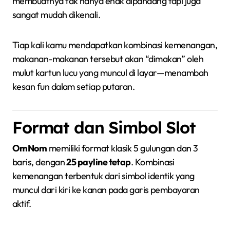
membuatnya tak hanya enak dipandang tapi juga
sangat mudah dikenali.
Tiap kali kamu mendapatkan kombinasi kemenangan,
makanan-makanan tersebut akan “dimakan” oleh
mulut kartun lucu yang muncul di layar—menambah
kesan fun dalam setiap putaran.
Format dan Simbol Slot
OmNom
memiliki format klasik 5 gulungan dan 3
baris, dengan
25 payline tetap
. Kombinasi
kemenangan terbentuk dari simbol identik yang
muncul dari kiri ke kanan pada garis pembayaran
aktif.