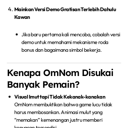
Mainkan Versi Demo Gratisan Terlebih Dahulu
Kawan
Jika baru pertama kali mencoba, cobalah versi
demo untuk memahami mekanisme roda
bonus dan bagaimana simbol bekerja.
Kenapa OmNom Disukai
Banyak Pemain?
Visual Imut tapi Tidak Kekanak-kanakan
OmNom membuktikan bahwa game lucu tidak
harus membosankan. Animasi mulut yang
“memakan” kemenangan justru memberi
kepuasan tersendiri.