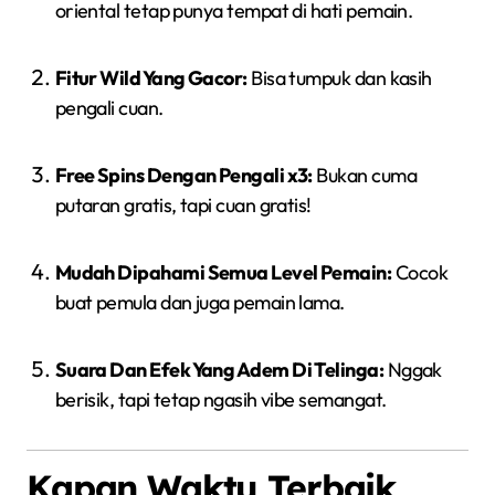
oriental tetap punya tempat di hati pemain.
Fitur Wild Yang Gacor:
Bisa tumpuk dan kasih
pengali cuan.
Free Spins Dengan Pengali x3:
Bukan cuma
putaran gratis, tapi cuan gratis!
Mudah Dipahami Semua Level Pemain:
Cocok
buat pemula dan juga pemain lama.
Suara Dan Efek Yang Adem Di Telinga:
Nggak
berisik, tapi tetap ngasih vibe semangat.
Kapan Waktu Terbaik