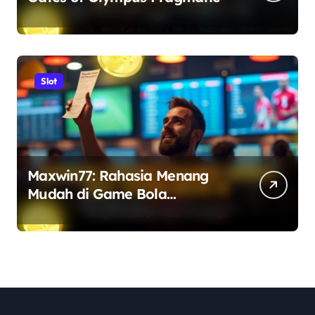
Slot
Maxwin77: Rahasia Menang
Mudah di Game Bola
Pragmatic Play