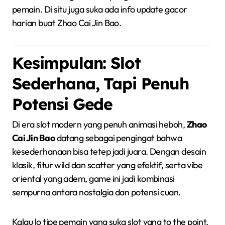
pemain. Di situ juga suka ada info update gacor
harian buat Zhao Cai Jin Bao.
Kesimpulan: Slot
Sederhana, Tapi Penuh
Potensi Gede
Di era slot modern yang penuh animasi heboh,
Zhao
Cai Jin Bao
datang sebagai pengingat bahwa
kesederhanaan bisa tetep jadi juara. Dengan desain
klasik, fitur wild dan scatter yang efektif, serta vibe
oriental yang adem, game ini jadi kombinasi
sempurna antara nostalgia dan potensi cuan.
Kalau lo tipe pemain yang suka slot yang to the point,