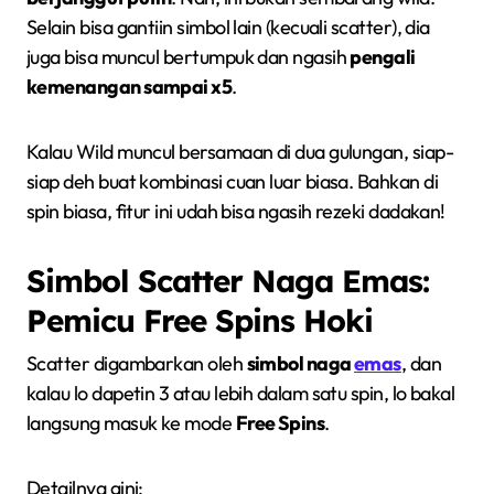
Selain bisa gantiin simbol lain (kecuali scatter), dia
juga bisa muncul bertumpuk dan ngasih
pengali
kemenangan sampai x5
.
Kalau Wild muncul bersamaan di dua gulungan, siap-
siap deh buat kombinasi cuan luar biasa. Bahkan di
spin biasa, fitur ini udah bisa ngasih rezeki dadakan!
Simbol Scatter Naga Emas:
Pemicu Free Spins Hoki
Scatter digambarkan oleh
simbol naga
emas
, dan
kalau lo dapetin 3 atau lebih dalam satu spin, lo bakal
langsung masuk ke mode
Free Spins
.
Detailnya gini: