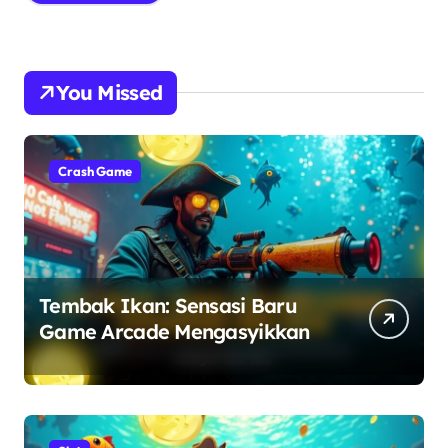
You Missed
Crash Game
Tembak Ikan: Sensasi Baru
Game Arcade Mengasyikkan