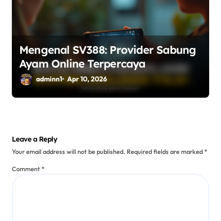
Mengenal SV388: Provider Sabung
Ayam Online Terpercaya
adminn1
Apr 10, 2026
Leave a Reply
Your email address will not be published.
Required fields are marked
*
Comment
*