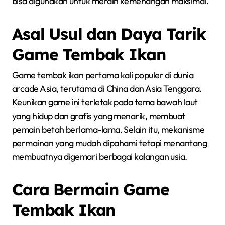
bisa digunakan untuk meraih kemenangan maksimal.
Asal Usul dan Daya Tarik
Game Tembak Ikan
Game tembak ikan pertama kali populer di dunia
arcade Asia, terutama di China dan Asia Tenggara.
Keunikan game ini terletak pada tema bawah laut
yang hidup dan grafis yang menarik, membuat
pemain betah berlama-lama. Selain itu, mekanisme
permainan yang mudah dipahami tetapi menantang
membuatnya digemari berbagai kalangan usia.
Cara Bermain Game
Tembak Ikan