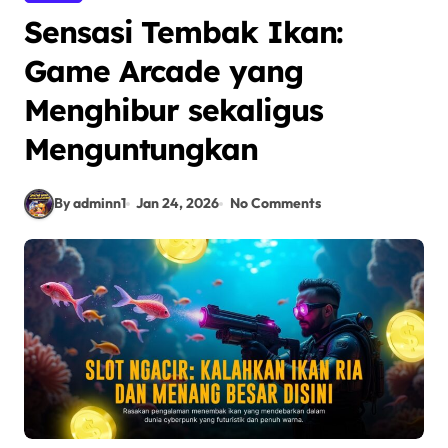
Sensasi Tembak Ikan:
Game Arcade yang
Menghibur sekaligus
Menguntungkan
By adminn1
Jan 24, 2026
No Comments