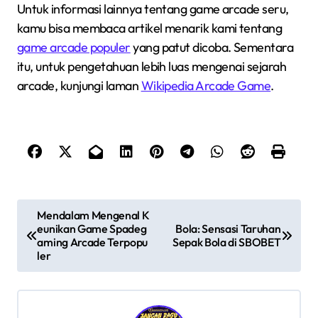
Untuk informasi lainnya tentang game arcade seru,
kamu bisa membaca artikel menarik kami tentang
game arcade populer
yang patut dicoba. Sementara
itu, untuk pengetahuan lebih luas mengenai sejarah
arcade, kunjungi laman
Wikipedia Arcade Game
.
P
Mendalam Mengenal K
eunikan Game Spadeg
Bola: Sensasi Taruhan
o
aming Arcade Terpopu
Sepak Bola di SBOBET
ler
s
t