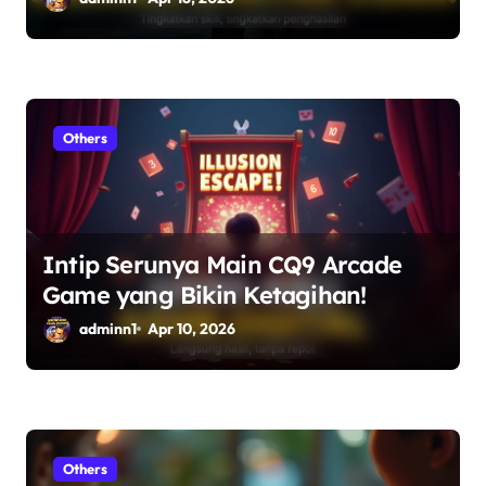
Others
Intip Serunya Main CQ9 Arcade
Game yang Bikin Ketagihan!
adminn1
Apr 10, 2026
Others